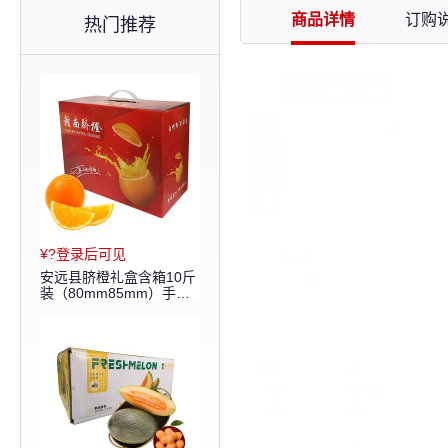
商品详情
订购
热门推荐
¥?登录后可见
安远县脐橙礼盒含箱10斤
装（80mm85mm）手提
礼盒【买十赠一】