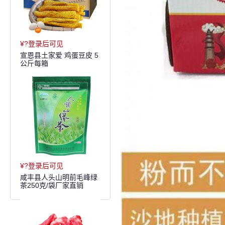
¥?登录后可见
宣恩县土家爱 鸡蛋豆皮 5
公斤每箱
¥?登录后可见
咸丰县人头山明前毛峰绿
茶250克/袋厂家直销