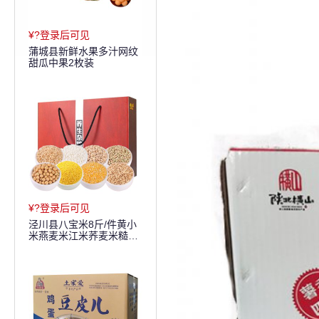
¥?登录后可见
蒲城县新鲜水果多汁网纹
甜瓜中果2枚装
¥?登录后可见
泾川县八宝米8斤/件黄小
米燕麦米江米荞麦米糙米
玉米糁