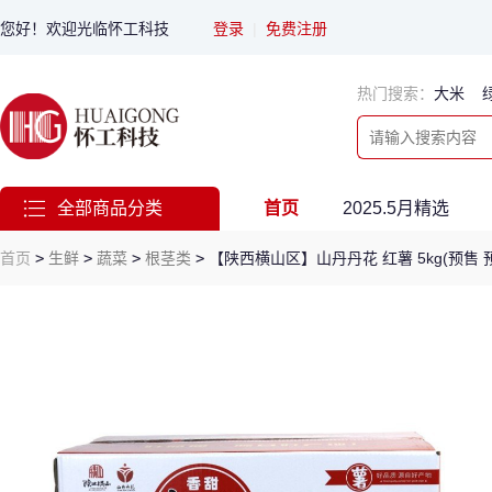
您好！欢迎光临怀工科技
登录
|
免费注册
热门搜索：
大米
全部商品分类
首页
2025.5月精选
首页
>
生鲜
>
蔬菜
>
根茎类
>
【陕西横山区】山丹丹花 红薯 5kg(预售 