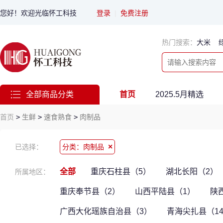
您好！欢迎光临怀工科技
登录
|
免费注册
热门搜索：
大米
全部商品分类
首页
2025.5月精选
首页
>
生鲜
>
速食熟食
>
肉制品
×
已选择：
分类：肉制品
全部
重庆石柱县（5）
湖北长阳（2）
所属地区：
重庆奉节县（2）
山西平陆县（1）
陕
广西大化瑶族自治县（3）
青海尖扎县（1