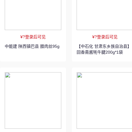
¥?登录后可见
¥?登录后可见
中能建 陕西镇巴县 腊肉丝95g
【中石化 甘肃东乡族自治县】
回香斋酱牦牛腱200g*1袋