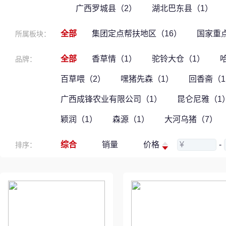
广西罗城县（2）
湖北巴东县（1）
全部
集团定点帮扶地区（16）
国家重
所属板块：
全部
香草情（1）
驼铃大仓（1）
品牌：
百草喂（2）
嘿猪先森（1）
回香斋（
广西成锋农业有限公司（1）
昆仑尼雅（1
颖润（1）
森源（1）
大河乌猪（7）
综合
销量
价格
¥
-
排序：