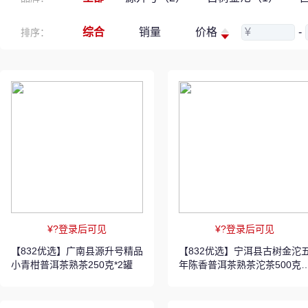
综合
销量
价格
¥
-
排序：
¥?登录后可见
¥?登录后可见
【832优选】广南县源升号精品
【832优选】宁洱县古树金沱
小青柑普洱茶熟茶250克*2罐
年陈香普洱茶熟茶沱茶500克
装