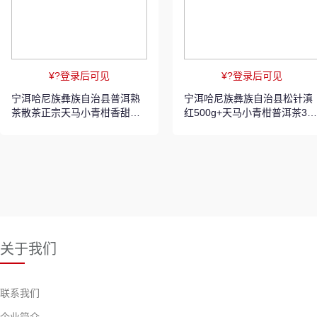
¥?登录后可见
¥?登录后可见
宁洱哈尼族彝族自治县普洱熟
宁洱哈尼族彝族自治县松针滇
茶散茶正宗天马小青柑香甜顺
红500g+天马小青柑普洱茶35
滑350克罐装
g 300元茶叶套餐
关于我们
联系我们