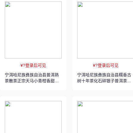
¥?登录后可见
¥?登录后可见
宁洱哈尼族彝族自治县普洱熟
宁洱哈尼族彝族自治县糯香古
茶散茶正宗天马小青柑香甜顺
树十年茶化石碎银子普洱茶熟
滑350克罐装
茶500克罐装