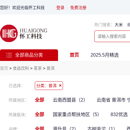
您好！欢迎光临怀工科技
登录
|
免费注册
热门搜索：
大米
全部商品分类
首页
2025.5月精选
首页
>
食品饮料
>
茗茶
>
普洱
×
已选择：
分类：普洱
全部
云南西盟县（2）
云南省 普洱市
所属地区：
全部
国家重点帮扶地区（5）
832优选
所属板块：
全部
源升号（2）
古树金沱（1）
品牌：