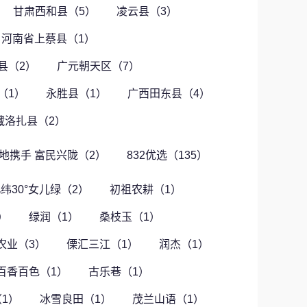
甘肃西和县（5）
凌云县（3）
河南省上蔡县（1）
县（2）
广元朝天区（7）
（1）
永胜县（1）
广西田东县（4）
藏洛扎县（2）
地携手 富民兴陇（2）
832优选（135）
纬30°女儿绿（2）
初祖农耕（1）
）
绿润（1）
桑枝玉（1）
农业（3）
傈汇三江（1）
润杰（1）
百香百色（1）
古乐巷（1）
1）
冰雪良田（1）
茂兰山语（1）