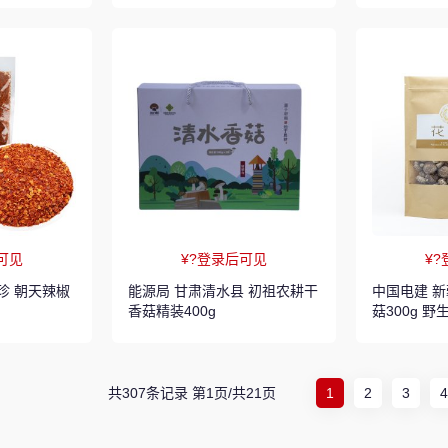
可见
¥?登录后可见
¥
珍 朝天辣椒
能源局 甘肃清水县 初祖农耕干
中国电建 新疆芒康县 玺丰收花
香菇精装400g
菇300g 
共307条记录 第1页/共21页
1
2
3
4