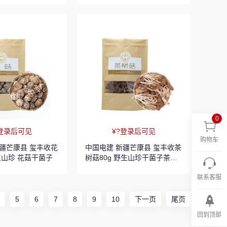
0
?登录后可见
¥?登录后可见
购物车
中国电建 新疆芒康县 玺丰收茶
野生山珍 花菇干菌子
树菇80g 野生山珍干菌子茶树
菇
联系客服
5
6
7
8
9
10
下一页
尾页
回到顶部