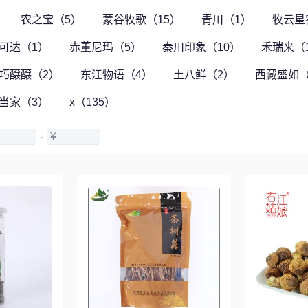
农之宝（5）
蒙谷牧歌（15）
青川（1）
牧云星
可达（1）
赤董尼玛（5）
秦川印象（10）
禾瑞来（
巧醸醸（2）
东江物语（4）
土八鲜（2）
西藏盛如（
当家（3）
x（135）
-
¥