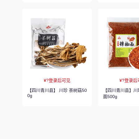
¥?登录后可见
¥?登录后
【四川青川县】 川珍 茶树菇50
【四川青川县】川
0g
面500g