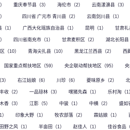
2）
重庆奉节县（3）
海伦市（2）
云南漾濞县（3）
3）
四川省 广元市 青川县（2）
云南剑川县（1）
县（1）
广西大化瑶族自治县（1）
昆明（1）
甘肃礼
3）
四川省南充市（1）
甘肃麦积区（2）
湖北长阳县
区（10）
青海尖扎县（10）
黑龙江兰西县（2）
西
国家重点帮扶地区（59）
央企联动帮扶地区（95）
央
（3）
右江姑娘（6）
川珍（6）
夔味原乡（2）
北
丰收（2）
一品琼林（3）
嘿猪先森（1）
乐村淘（1
木香（3）
江影（5）
中骏（1）
中横（2）
盛如
1）
印象大野（1）
牧农部落（2）
霖姑娘（1）
田野之风（1）
半亩田（1）
赵佳人（1）
佳谷食品（