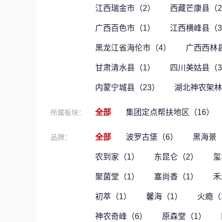
江西瑞金市（2）
西藏芒康县（
广西百色市（1）
江西横峰县（
黑龙江省海伦市（4）
广西西林
甘肃清水县（1）
四川美姑县（
内蒙宁城县（23）
湖北神农架林
全部
集团定点帮扶地区（16）
所属板块：
全部
波罗古堡（6）
黑海景
品牌：
农到家（1）
东昆仑（2）
玺
聚菌堂（1）
塞尚香（1）
禾
初萃（1）
馨海（1）
火瘾（
神农奇峰（6）
原森堂（1）