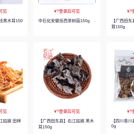
可见
¥?登录后可见
¥
黑木耳150
中石化安徽岳西茶树菇150g
【广西田东
茸150g
可见
¥?登录后可见
¥
江姑娘 田林
【广西田东县】右江姑娘 黑木
【四川青川县
0g
耳150g