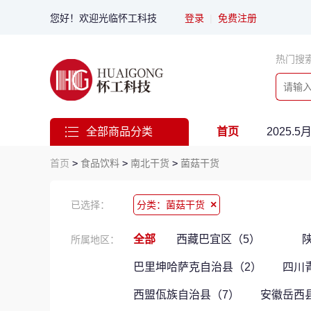
您好！欢迎光临怀工科技
登录
|
免费注册
热门搜
全部商品分类
首页
2025.
首页
>
食品饮料
>
南北干货
>
菌菇干货
×
已选择：
分类：菌菇干货
全部
西藏巴宜区（5）
所属地区：
巴里坤哈萨克自治县（2）
四川
西盟佤族自治县（7）
安徽岳西