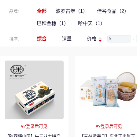
全部
波罗古堡（1）
佳谷食品（2）
品牌：
巴拜金穗（1）
哈中天（1）
综合
销量
价格
¥
-
排序：
¥?登录后可见
¥?登录后可见
【陕西横山区】牛三妹土特产
【吉林靖宇县】东北玉米鲜玉