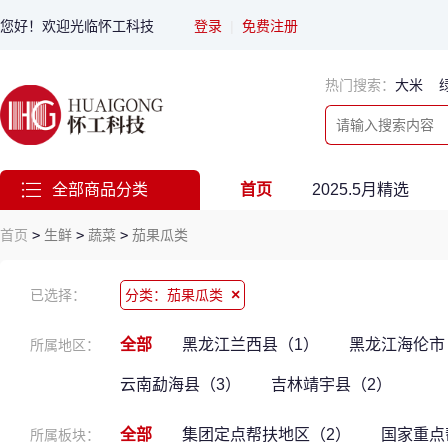
您好！欢迎光临怀工科技
登录
|
免费注册
热门搜索：
大米
全部商品分类
首页
2025.5月精选
首页
>
生鲜
>
蔬菜
>
茄果瓜类
×
已选择：
分类：茄果瓜类
全部
黑龙江兰西县（1）
黑龙江海伦市
所属地区：
云南勐海县（3）
吉林靖宇县（2）
全部
集团定点帮扶地区（2）
国家重点
所属板块：