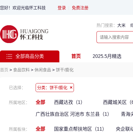
您好！欢迎光临怀工科技
登录
|
免费注册
热门搜索：
大米
全部商品分类
首页
2025.5月精选
首页
>
食品饮料
>
休闲食品
>
饼干/膨化
×
已选择：
分类：饼干/膨化
全部
西藏达孜（1）
西藏城关区（
所属地区：
广西壮族自治区 河池市 东兰县（1）
青海
全部
国家重点帮扶地区（11）
央企联
所属板块：