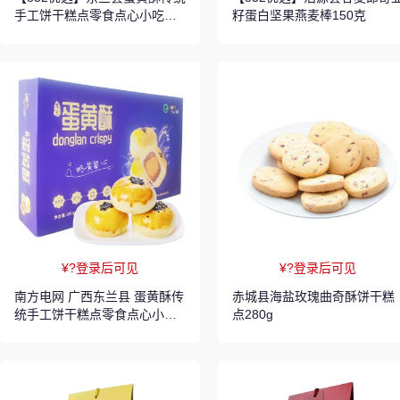
手工饼干糕点零食点心小吃香
籽蛋白坚果燕麦棒150克
甜新鲜330g
¥?登录后可见
¥?登录后可见
南方电网 广西东兰县 蛋黄酥传
赤城县海盐玫瑰曲奇酥饼干糕
统手工饼干糕点零食点心小吃
点280g
香甜新鲜330g