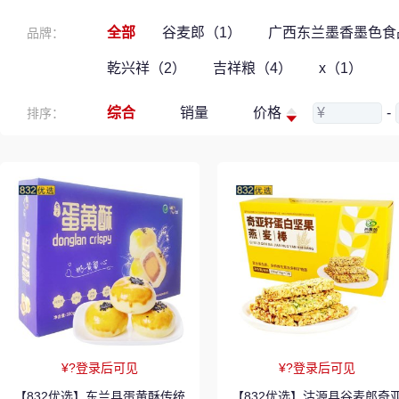
全部
谷麦郎（1）
广西东兰墨香墨色食
品牌：
乾兴祥（2）
吉祥粮（4）
x（1）
综合
销量
价格
¥
-
排序：
¥?登录后可见
¥?登录后可见
【832优选】东兰县蛋黄酥传统
【832优选】沽源县谷麦郎奇