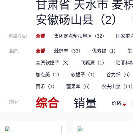
甘肃省 天水市 麦
安徽砀山县（2）
全部
集团定点帮扶地区（32）
国家重
所属板块：
全部
棘鲜丰（33）
优素福（1）
生
品牌：
高原软媚子（3）
飞狐源（1）
珀菲科
加点美（1）
软媚子（1）
谷为纤（6）
贡禾（1）
疆果萃（6）
农夫山泉（11
综合
销量
排序：
价格