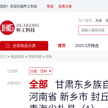
您好！欢迎光临怀工科技
登录
|
免费注册
热门搜索：
大米
全部商品分类
首页
2025.5月精选
首页
>
食品饮料
>
饮料冲调
>
饮料
×
已选择：
分类：饮料
全部
甘肃东乡族
所属地区：
河南省 新乡市 封