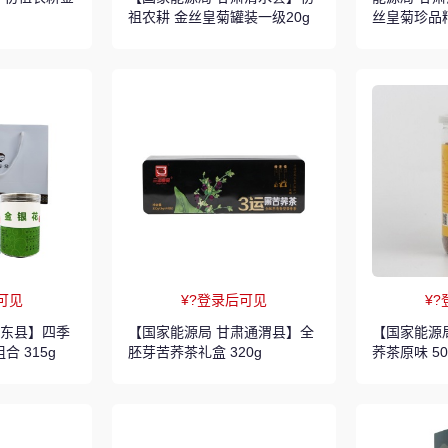
祖农耕 金丝皇菊罐装一级20g
丝皇菊珍品
可见
¥?登录后可见
¥
巴东县】四季
【国家能源局 甘肃通渭县】全
【国家能源
合 315g
胚芽苦荞茶礼盒 320g
荞茶原味 50