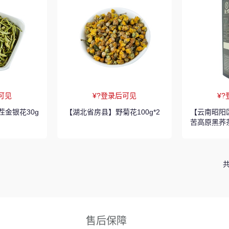
可见
¥?登录后可见
¥
金银花30g
【湖北省房县】野菊花100g*2
【云南昭阳
苦高原黑荞茶
共
售后保障