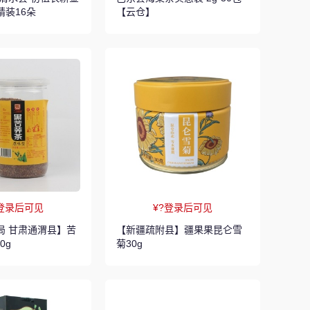
精装16朵
【云仓】
?登录后可见
¥?登录后可见
局 甘肃通渭县】苦
【新疆疏附县】疆果果昆仑雪
0g
菊30g