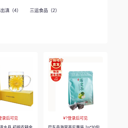
出滇（4）
三运食品（2）
?登录后可见
¥?登录后可见
巴东县海棠茶实惠装 2g*30包