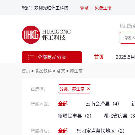
您好！欢迎光临怀工科技
登录
|
免费注册
热门搜
全部商品分类
首页
2025.
首页
>
食品饮料
>
茗茶
>
养生茶
×
已选择：
分类：养生茶
全部
云南会泽县（4）
所属地区：
新疆民丰县（2）
湖北省房县（
全部
集团定点帮扶地区（2）
所属板块：