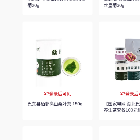
菊20g
丝皇菊30g
¥?登录后可见
¥?登录后
巴东县硒都高山桑叶茶 150g
【国家电网 湖北
养生茶套餐100元组