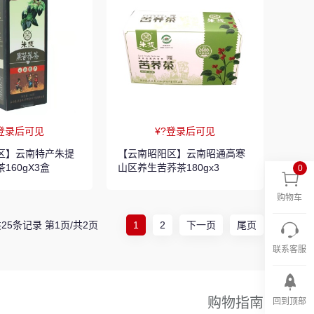
?登录后可见
¥?登录后可见
区】云南特产朱提
【云南昭阳区】云南昭通高寒
160gX3盒
山区养生苦荞茶180gx3
0
购物车
25条记录 第1页/共2页
1
2
下一页
尾页
联系客服
购物指南
回到顶部