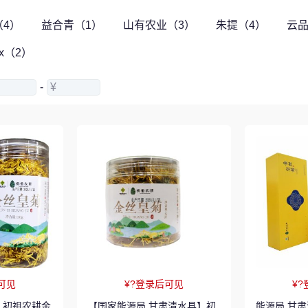
4）
益合青（1）
山有农业（3）
朱提（4）
云品
x（2）
-
¥
可见
¥?登录后可见
¥
【国家能源局 甘肃清水县】初
能源局 甘肃清水县 初祖农耕金