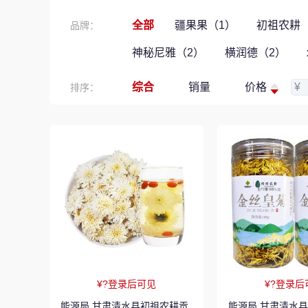
全部
疆果果（1）
初祖农耕（
品牌：
神秘尼雅（2）
横润德（2）
综合
销量
价格
¥
排序：
¥?登录后可见
¥?登录后
能源局 甘肃清水县初祖农耕贡
能源局 甘肃清水县 初祖农耕金