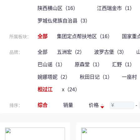
陕西横山区（16）
江西瑞金市（1）
罗城仫佬族自治县（3）
全部
集团定点帮扶地区（16）
国家重
所属板块：
全部
五洲宏（2）
波罗古堡（3）
品牌：
巴山谣（1）
原森堂（1）
汇野（1）
婉娜塔妮（2）
秋田日记（1）
一座村
柦过江
x（24）
综合
销量
价格
¥
-
排序：