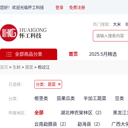
您好！欢迎光临怀工科技
登录
|
免费注册
热门搜索：
大米
全部商品分类
首页
2025.5月精选
首页
>
生鲜
>
蔬菜
>
柦过江
×
已选择：
分类：蔬菜
根茎类
茄果瓜类
半加工蔬菜
豆类
分类：
全部
湖北神农架林区（2）
黑龙江
所属地区：
云南勐腊县（2）
勐海县（2）
广西大