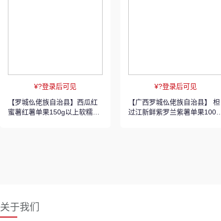
¥?登录后可见
¥?登录后可见
【罗城仫佬族自治县】西瓜红
【广西罗城仫佬族自治县】 柦
蜜薯红薯单果150g以上软糯可
过江新鲜紫罗兰紫薯单果100g
口无丝 5斤/箱
以上软糯香甜 5kg /箱
关于我们