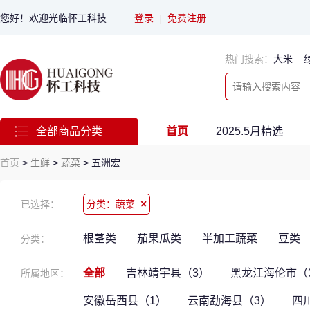
您好！欢迎光临怀工科技
登录
|
免费注册
热门搜索：
大米
全部商品分类
首页
2025.5月精选
首页
>
生鲜
>
蔬菜
>
五洲宏
×
已选择：
分类：蔬菜
根茎类
茄果瓜类
半加工蔬菜
豆类
分类：
全部
吉林靖宇县（3）
黑龙江海伦市（
所属地区：
安徽岳西县（1）
云南勐海县（3）
四